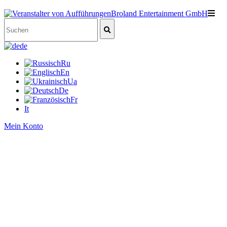
de
Ru
En
Ua
De
Fr
It
Mein Konto