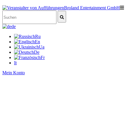
de
Ru
En
Ua
De
Fr
It
Mein Konto