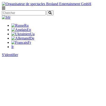
fr
Ru
En
Ua
De
Fr
It
S'identifier