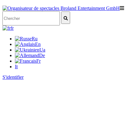
fr
Ru
En
Ua
De
Fr
It
S'identifier