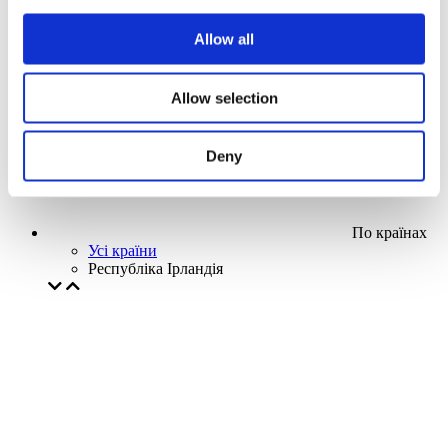
Наша спецпропозиція
Allow all
Без піджанру
Застосувати
Allow selection
Deny
По країнах
Усі країни
Республіка Ірландія