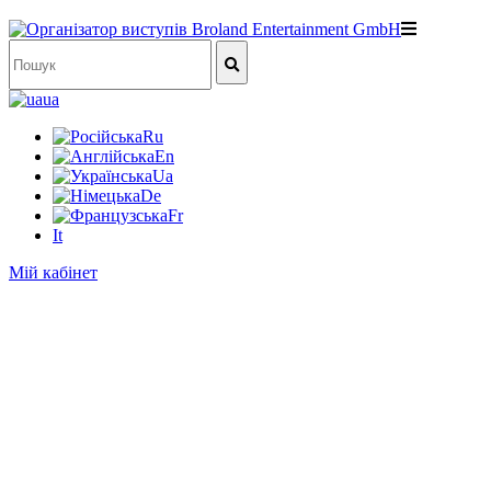
ua
Ru
En
Ua
De
Fr
It
Мій кабінет