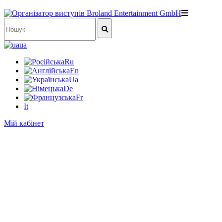
ua
Ru
En
Ua
De
Fr
It
Мій кабінет