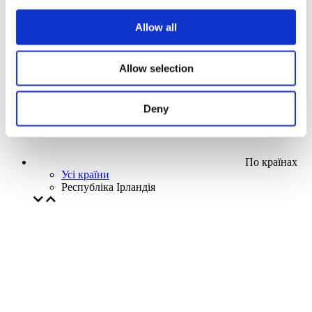
Наша спецпропозиція
Allow all
Без піджанру
Застосувати
Allow selection
Deny
По країнах
Усі країни
Республіка Ірландія