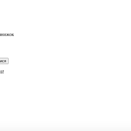
 знижок
тися
ї!