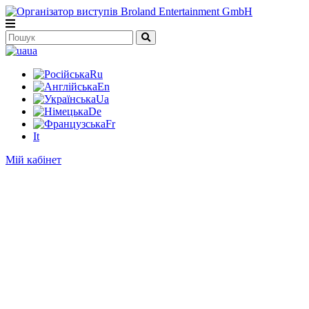
ua
Ru
En
Ua
De
Fr
It
Мій кабінет