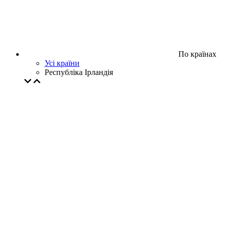
По країнах
Усі країни
Республіка Ірландія