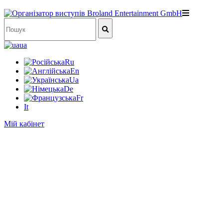
ua
Ru
En
Ua
De
Fr
It
Мій кабінет