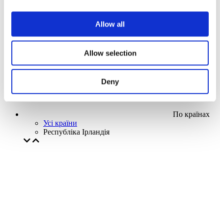
Наша спецпропозиція
Без піджанру
Allow all
Застосувати
Allow selection
Deny
По країнах
Усі країни
Республіка Ірландія