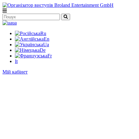
ua
Ru
En
Ua
De
Fr
It
Мій кабінет