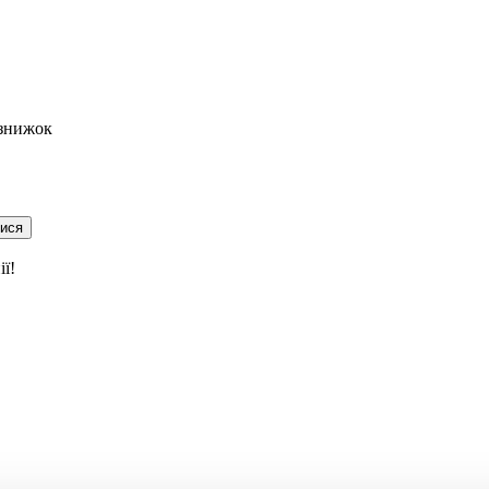
 знижок
тися
ї!