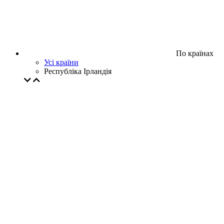
По країнах
Усі країни
Республіка Ірландія