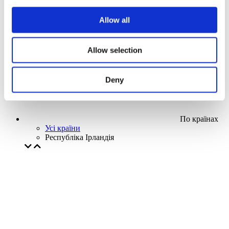
Наша спецпропозиція
Allow all
Без піджанру
Застосувати
Allow selection
Deny
По країнах
Усі країни
Республіка Ірландія