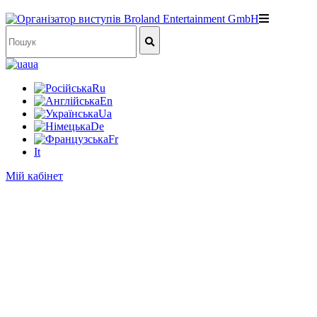
ua
Ru
En
Ua
De
Fr
It
Мій кабінет