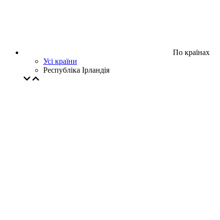
По країнах
Усі країни
Республіка Ірландія