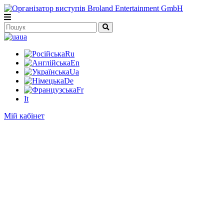
ua
Ru
En
Ua
De
Fr
It
Мій кабінет