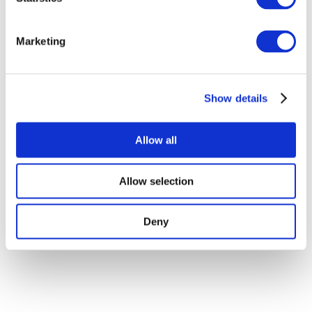
Наша спецпропозиція
Без піджанру
Marketing
Застосувати
Show details
Allow all
По країнах
Усі країни
Allow selection
Республіка Ірландія
Deny