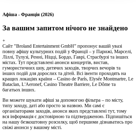
Афіша - Франція (2026)
За вашим запитом нічого не знайдено
+
Сайт "Broland Entertainment GmbH” пропонує вашій увазі
повну афішу культурних подій у Франції – у Парижі, Марселі,
Ліллі, Тулузі, Ренні, Ніцці, Бордо, Гаврі, Страсбурзі та інших
містах. Тут представлені анонси концертів, вистав,
гумористичних шоу, дитячих заходів, творчих вечорів та
інших подій для дорослих та дітей. Всі івенти проходять на
кращих локаціях країни – Casino de París, Elysée Montmartre, Le
Bataclan, L'Aeronef, Casino Theatre Barriere, Le Dôme та
багатьох інших.
Ви можете шукати афіші за допомогою фільтра – по місту,
типу заходу, даті або просто за назвою. Ми самі є
організаторами заходів, анонси яких представлені тут, тому
вся інформація є достовірною та підтвердженою. Підпишіться
на нашу безкоштовну розсилку, щоб першими дізнаватись про
свіжі анонси у вашому місті.