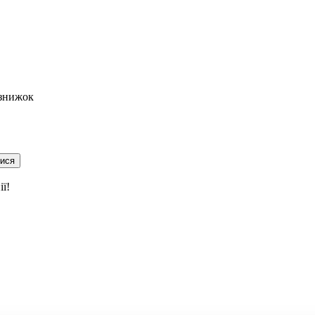
 знижок
тися
ї!