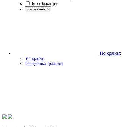
Без піджанру
Застосувати
По країнах
Усі країни
Республіка Ірландія