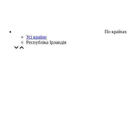
По країнах
Усі країни
Республіка Ірландія