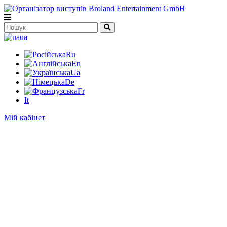
ua
Ru
En
Ua
De
Fr
It
Мій кабінет