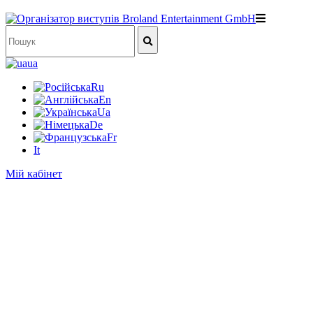
ua
Ru
En
Ua
De
Fr
It
Мій кабінет