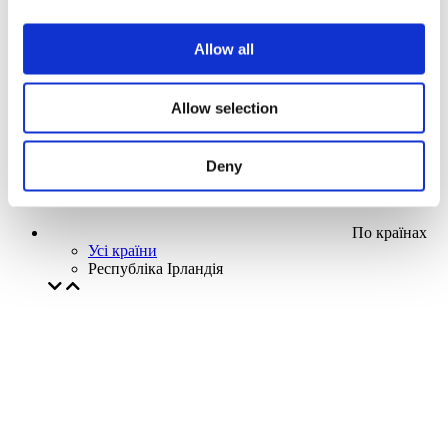
Наша спецпропозиція
Без піджанру
Allow all
Застосувати
Allow selection
Deny
По країнах
Усі країни
Республіка Ірландія