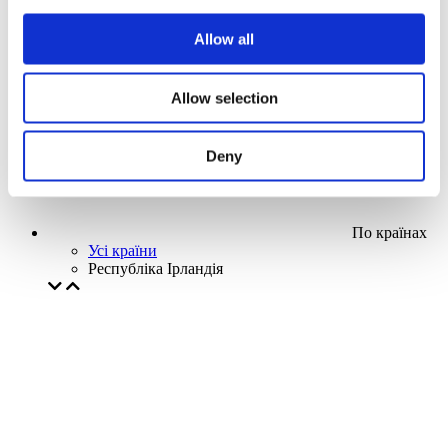
Наша спецпропозиція
Allow all
Без піджанру
Застосувати
Allow selection
Deny
По країнах
Усі країни
Республіка Ірландія