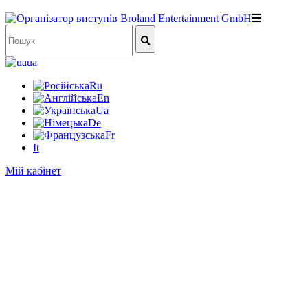
ua
Ru
En
Ua
De
Fr
It
Мій кабінет