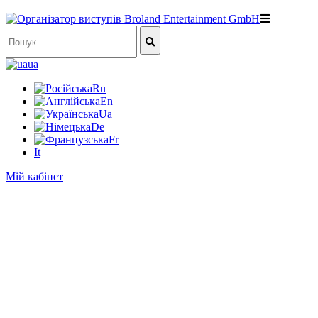
ua
Ru
En
Ua
De
Fr
It
Мій кабінет