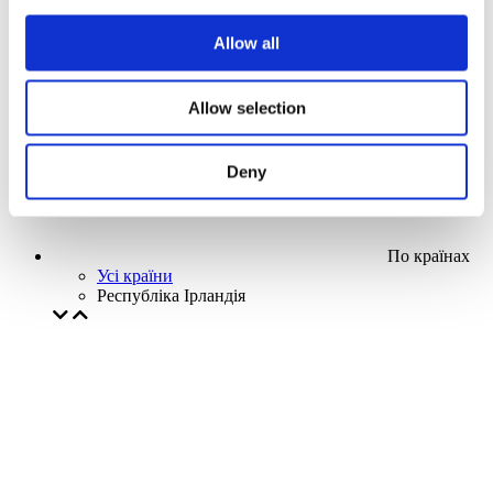
Наша спецпропозиція
Allow all
Без піджанру
Застосувати
Allow selection
Deny
По країнах
Усі країни
Республіка Ірландія