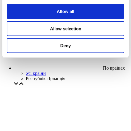
Наша спецпропозиція
Allow all
Без піджанру
Застосувати
Allow selection
Deny
По країнах
Усі країни
Республіка Ірландія