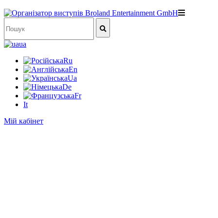
ua
Ru
En
Ua
De
Fr
It
Мій кабінет