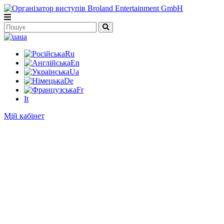
ua
Ru
En
Ua
De
Fr
It
Мій кабінет