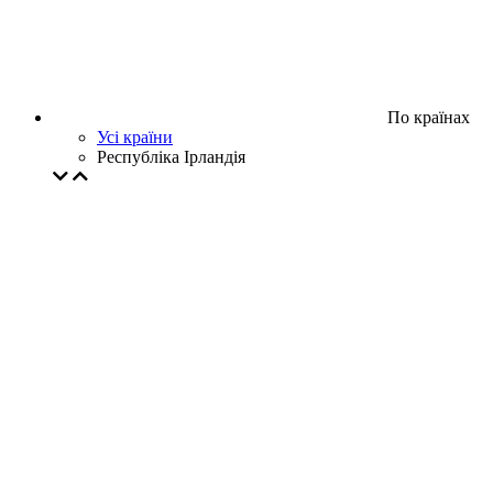
По країнах
Усі країни
Республіка Ірландія