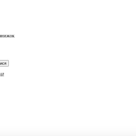
 знижок
тися
ї!