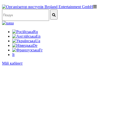
ua
Ru
En
Ua
De
Fr
It
Мій кабінет