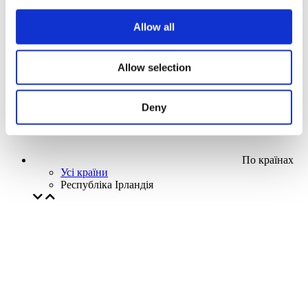
Наша спецпропозиція
Allow all
Без піджанру
Застосувати
Allow selection
Deny
По країнах
Усі країни
Республіка Ірландія