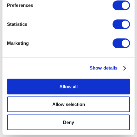
Preferences
Шоу
Statistics
Без піджанру
Застосувати
Marketing
Show details
По країнах
Allow all
Усі країни
Республіка Ірландія
Allow selection
Deny