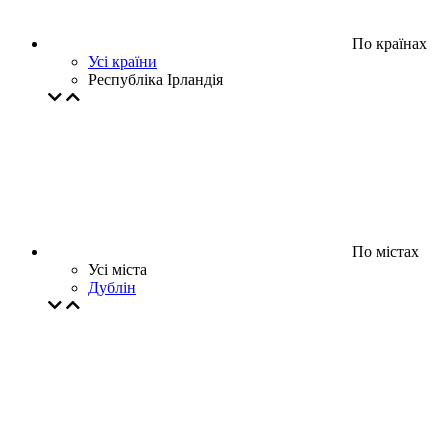
По країнах
Усі країни
Республіка Ірландія
По містах
Усі міста
Дублін