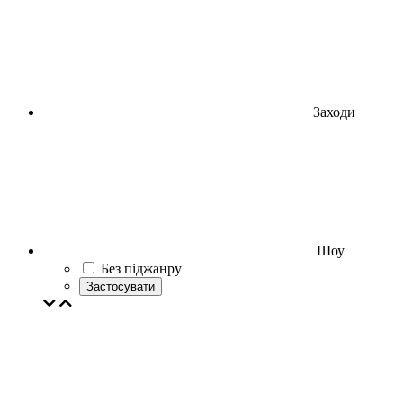
Заходи
Шоу
Без піджанру
Застосувати