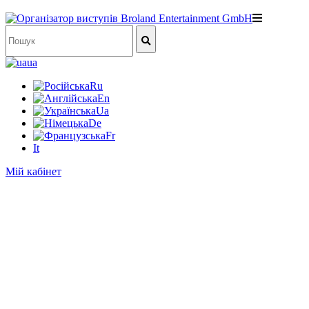
ua
Ru
En
Ua
De
Fr
It
Мій кабінет