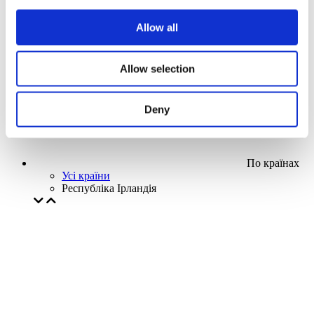
Наша спецпропозиція
Allow all
Без піджанру
Застосувати
Allow selection
Deny
По країнах
Усі країни
Республіка Ірландія