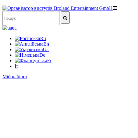
ua
Ru
En
Ua
De
Fr
It
Мій кабінет