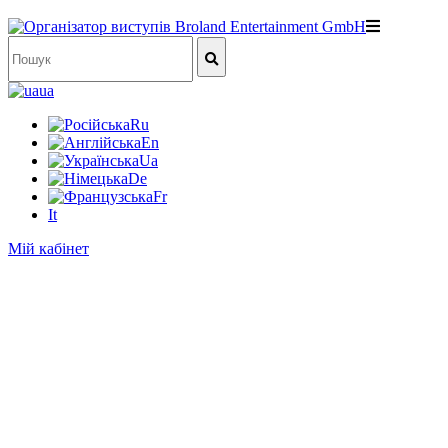
ua
Ru
En
Ua
De
Fr
It
Мій кабінет