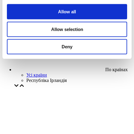
Наша спецпропозиція
Allow all
Без піджанру
Застосувати
Allow selection
Deny
По країнах
Усі країни
Республіка Ірландія