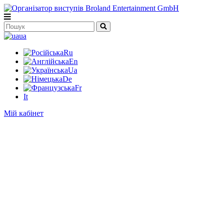
ua
Ru
En
Ua
De
Fr
It
Мій кабінет