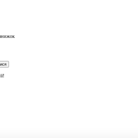
 знижок
тися
ї!