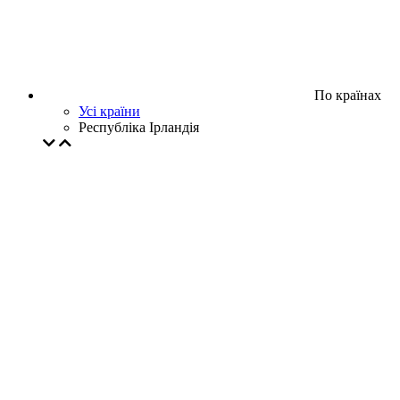
По країнах
Усі країни
Республіка Ірландія