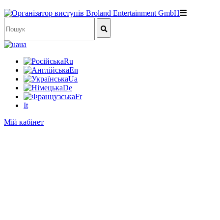
ua
Ru
En
Ua
De
Fr
It
Мій кабінет