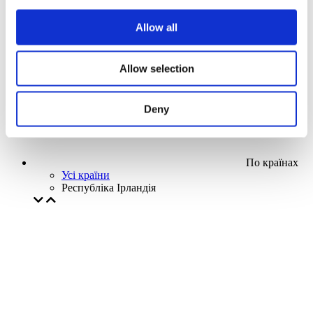
Наша спецпропозиція
Allow all
Без піджанру
Застосувати
Allow selection
Deny
По країнах
Усі країни
Республіка Ірландія