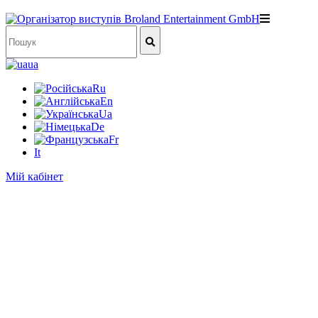
ua
Ru
En
Ua
De
Fr
It
Мій кабінет