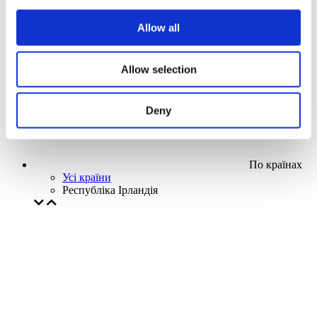
Наша спецпропозиція
Allow all
Без піджанру
Застосувати
Allow selection
Deny
По країнах
Усі країни
Республіка Ірландія