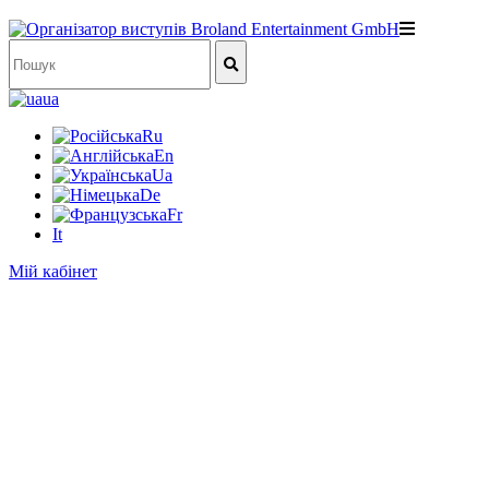
ua
Ru
En
Ua
De
Fr
It
Мій кабінет