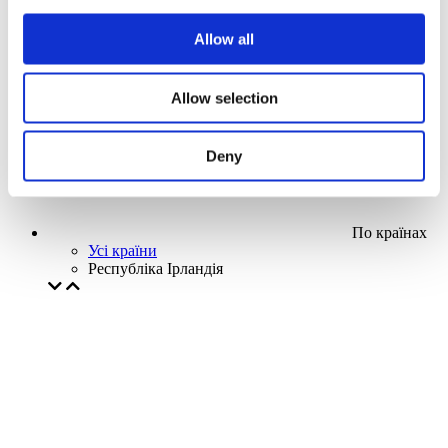
Наша спецпропозиція
Allow all
Без піджанру
Застосувати
Allow selection
Deny
По країнах
Усі країни
Республіка Ірландія