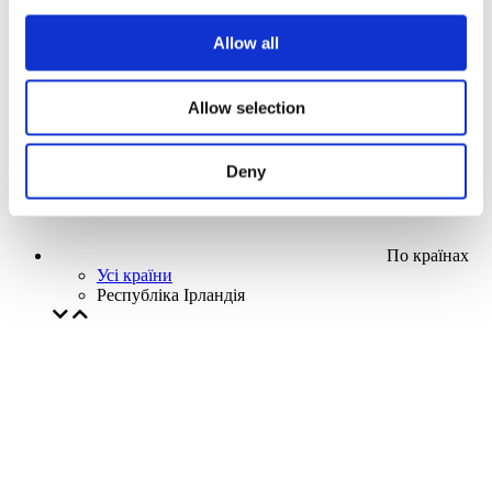
Наша спецпропозиція
Allow all
Без піджанру
Застосувати
Allow selection
Deny
По країнах
Усі країни
Республіка Ірландія