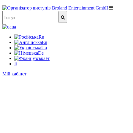
ua
Ru
En
Ua
De
Fr
It
Мій кабінет