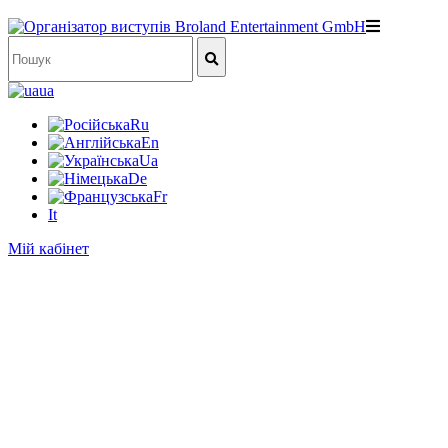
ua
Ru
En
Ua
De
Fr
It
Мій кабінет