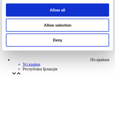
Наша спецпропозиція
Allow all
Без піджанру
Застосувати
Allow selection
Deny
По країнах
Усі країни
Республіка Ірландія