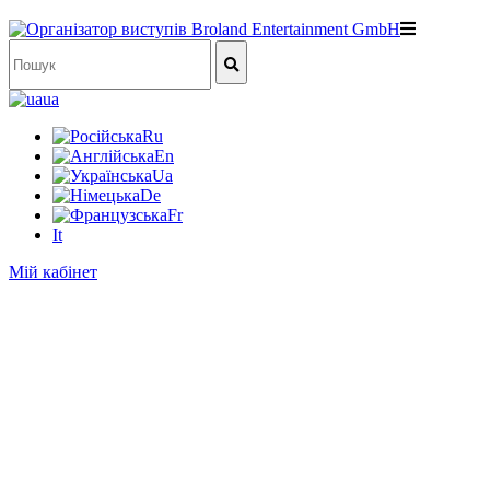
ua
Ru
En
Ua
De
Fr
It
Мій кабінет