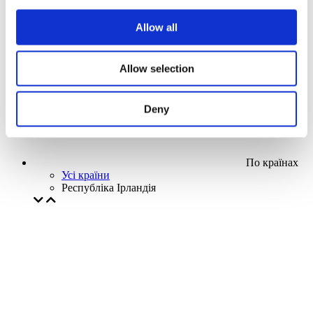
Наша спецпропозиція
Allow all
Без піджанру
Застосувати
Allow selection
Deny
По країнах
Усі країни
Республіка Ірландія