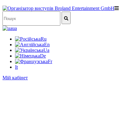
ua
Ru
En
Ua
De
Fr
It
Мій кабінет