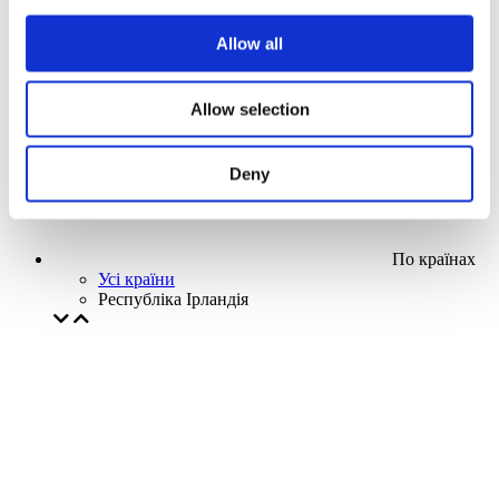
Наша спецпропозиція
Allow all
Без піджанру
Застосувати
Allow selection
Deny
По країнах
Усі країни
Республіка Ірландія