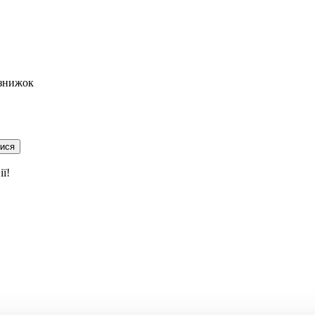
 знижок
тися
ї!