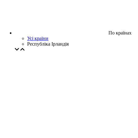
По країнах
Усі країни
Республіка Ірландія