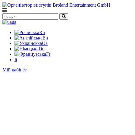
ua
Ru
En
Ua
De
Fr
It
Мій кабінет