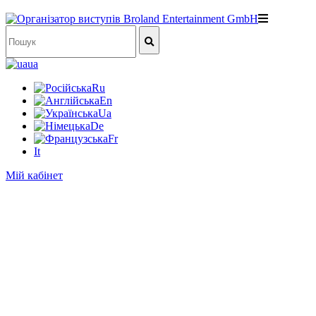
ua
Ru
En
Ua
De
Fr
It
Мій кабінет