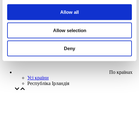
Наша спецпропозиція
Allow all
Без піджанру
Застосувати
Allow selection
Deny
По країнах
Усі країни
Республіка Ірландія