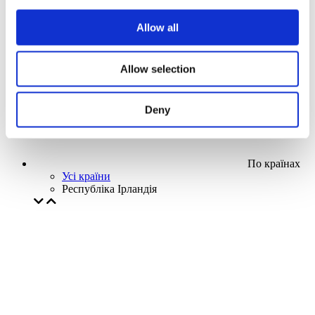
Наша спецпропозиція
Allow all
Без піджанру
Застосувати
Allow selection
Deny
По країнах
Усі країни
Республіка Ірландія