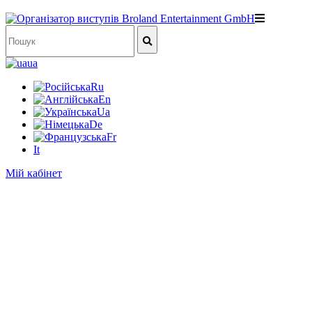
ua
Ru
En
Ua
De
Fr
It
Мій кабінет