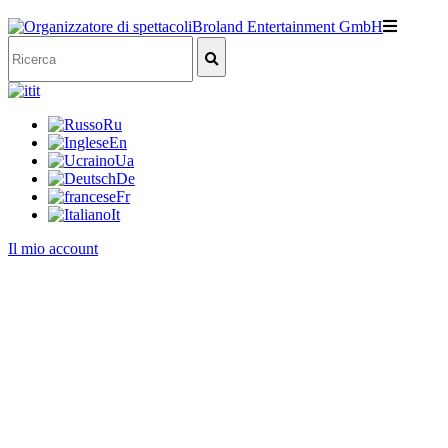
it
Ru
En
Ua
De
Fr
It
Il mio account