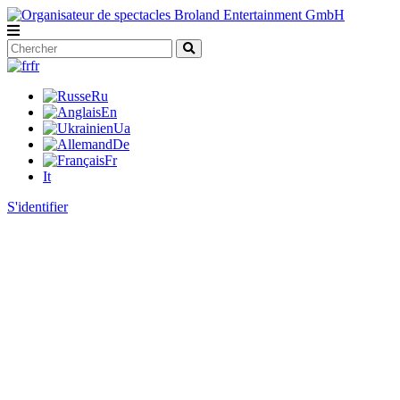
fr
Ru
En
Ua
De
Fr
It
S'identifier