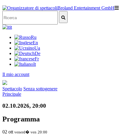
it
Ru
En
Ua
De
Fr
It
Il mio account
Spettacolo
Senza sottogenere
Principale
02.10.2026, 20:00
Programma
02
ott
venerd�
ven
20:00