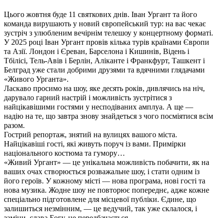
Цього жовтня буде 11 святкових днів. Іван Ургант та його
команда вирушають у новий європейський тур: на вас чекає
зустріч з улюбленим вечірнім телешоу у концертному форматі.
У 2025 році Іван Ургант провів кілька турів країнами Європи
та Азії. Лондон і Єреван, Барселона і Кишинів, Відень і
Тбілісі, Тель-Авів і Берлін, Аліканте і Франкфурт, Ташкент і
Белград уже стали добрими друзями та вдячними глядачами
«Живого Урганта».
Ласкаво просимо на шоу, яке десять років, дивлячись на ніч,
дарувало гарний настрій і можливість зустрітися з
найцікавішими гостями у несподіваних амплуа. А ще —
надію на те, що завтра знову знайдеться з чого посміятися всім
разом.
Гострий репортаж, знятий на вулицях вашого міста.
Найцікавіші гості, які живуть поруч із вами. Примірки
національного костюма та гумору…
«Живий Ургант» — це унікальна можливість побачити, як на
ваших очах створюється розважальне шоу, і стати одним із
його героїв. У кожному місті — нова програма, нові гості та
нова музика. Жодне шоу не повторює попереднє, адже кожне
спеціально підготовлене для місцевої публіки. Єдине, що
залишиться незмінним, — це ведучий, так уже склалося, і
заміни, слава Богу, не передбачається.