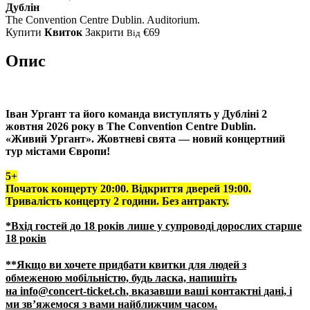
Дублін
The Convention Centre Dublin. Auditorium.
Купити
Квиток
Закрити
€69
Від
Опис
Іван Ургант та його команда виступлять у Дубліні 2
жовтня 2026 року в The Convention Centre Dublin.
«Живий Ургант». Жовтневі свята — новий концертний
тур містами Європи!
5+
Початок концерту 20:00.
Відкриття дверей
19:00.
Тривалість концерту 2 години. Без антракту.
*Вхід гостей до 18 років лише у супроводі дорослих старше
18 років
**Якщо ви хочете придбати квитки для людей з
обмеженою мобільністю, будь ласка, напишіть
на
info@concert-ticket.ch
, вказавши ваші контактні дані, і
ми зв’яжемося з вами найближчим часом.