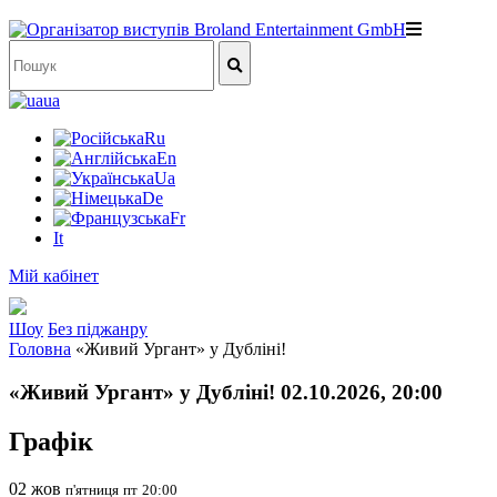
ua
Ru
En
Ua
De
Fr
It
Мій кабінет
Шоу
Без піджанру
Головна
«Живий Ургант» у Дубліні!
«Живий Ургант» у Дубліні! 02.10.2026, 20:00
Графік
02
жов
п'ятниця
пт
20:00