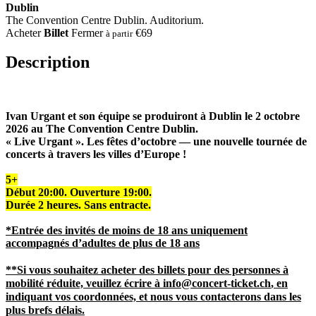
Dublin
The Convention Centre Dublin. Auditorium.
Acheter
Billet
Fermer
€69
à partir
Description
Ivan Urgant et son équipe se produiront à Dublin le 2 octobre
2026 au The Convention Centre Dublin.
« Live Urgant ». Les fêtes d’octobre — une nouvelle tournée de
concerts à travers les villes d’Europe !
5+
Début 20:00.
Ouverture
19:00.
Durée 2 heures. Sans entracte.
*Entrée des invités de moins de 18 ans uniquement
accompagnés d’adultes de plus de 18 ans
**Si vous souhaitez acheter des billets pour des personnes à
mobilité réduite, veuillez écrire à
info@concert-ticket.ch
, en
indiquant vos coordonnées, et nous vous contacterons dans les
plus brefs délais.