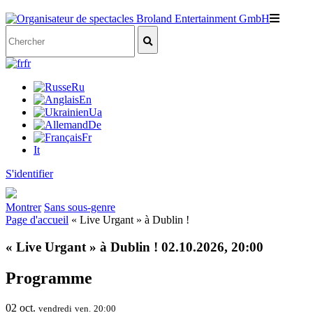
fr
Ru
En
Ua
De
Fr
It
S'identifier
Montrer
Sans sous-genre
Page d'accueil
« Live Urgant » à Dublin !
« Live Urgant » à Dublin ! 02.10.2026, 20:00
Programme
02
oct.
vendredi
ven.
20:00