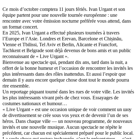
Ce mois d’octobre comptera 11 jours fériés. Ivan Urgant et son
équipe partent pour une nouvelle tournée européenne : une
rencontre avec votre émission nocturne préférée vous attend, dans
un format concert.
En 2025, Ivan Urgant a effectué plusieurs tournées à travers
l’Europe et l’Asie. Londres et Erevan, Barcelone et Chișinău,
Vienne et Tbilissi, Tel Aviv et Berlin, Alicante et Francfort,
Tachkent et Belgrade sont déjà devenus de bons amis et un public
reconnaissant de « Live Urgant ».
Bienvenue au spectacle qui, pendant dix ans, tard dans la nuit, a
offert de la bonne humeur et l’occasion de rencontrer les invités les
plus intéressants dans des rôles inattendus. Et aussi l’espoir que
demain il y aura encore quelque chose dont tout le monde pourra
rire ensemble.
Un reportage piquant tourné dans les rues de votre ville. Les invités
les plus intéressants vivant près de chez vous. Essayages de
costumes nationaux et humour…
« Live Urgant » est une occasion unique de voir comment un шоу
de divertissement se crée sous vos yeux et de devenir l’un de ses
héros. Dans chaque ville — un nouveau programme, de nouveaux
invités et une nouvelle musique. Aucun spectacle ne répète le
précédent, car chacun est spécialement préparé pour le public local.
La seule chose qui restera inchangée, c’est le présentateur — c’est