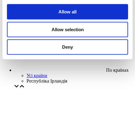
Наша спецпропозиція
Allow all
Без піджанру
Застосувати
Allow selection
Deny
По країнах
Усі країни
Республіка Ірландія