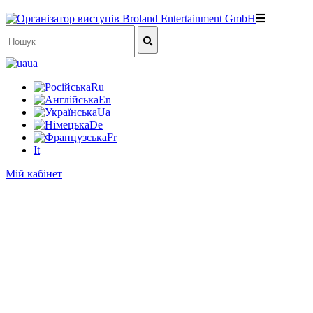
ua
Ru
En
Ua
De
Fr
It
Мій кабінет