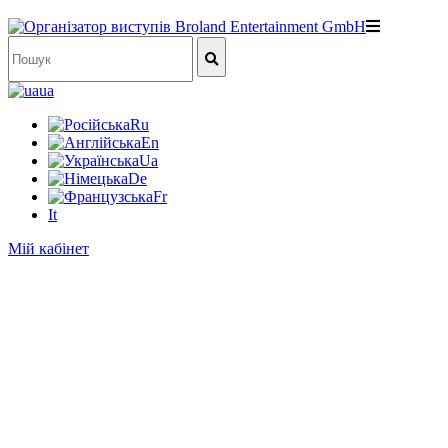
ua
Ru
En
Ua
De
Fr
It
Мій кабінет