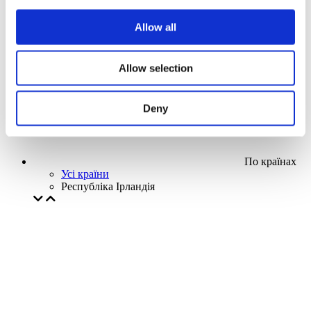
Наша спецпропозиція
Allow all
Без піджанру
Застосувати
Allow selection
Deny
По країнах
Усі країни
Республіка Ірландія